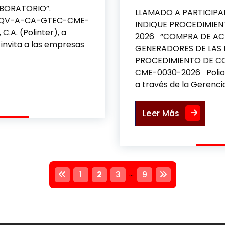
LABORATORIO”.
LLAMADO A PARTICIP
PQV-A-CA-GTEC-CME-
INDIQUE PROCEDIMIE
C.A. (Polinter), a
2026 “COMPRA DE ACE
 invita a las empresas
GENERADORES DE LAS 
PROCEDIMIENTO DE 
CME-0030-2026 Poliolef
 PARA EL LABORATORIO
a través de la Gerenci
COMPRA DE
Leer Más
P
…
1
2
3
9
a
g