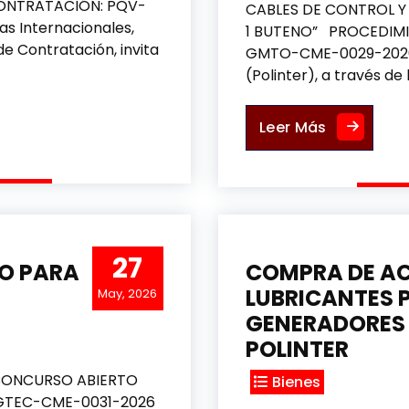
ONTRATACIÓN: PQV-
CABLES DE CONTROL Y 
s Internacionales,
1 BUTENO” PROCEDIM
 de Contratación, invita
GMTO-CME-0029-2026 Po
(Polinter), a través de 
ARA PROCESOS ADMINISTRATIVOS Y OPERATIVOS
SUMINISTRO
Leer Más
27
VO PARA
COMPRA DE AC
LUBRICANTES 
May, 2026
GENERADORES 
POLINTER
CONCURSO ABIERTO
Bienes
-GTEC-CME-0031-2026