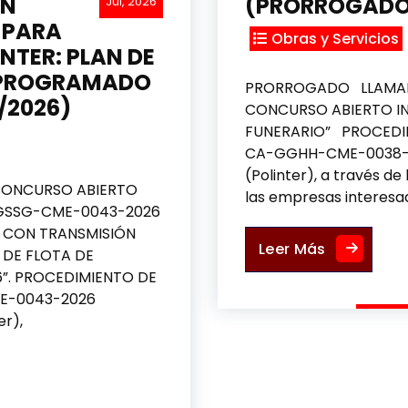
ÓN
(PRORROGADO
Jul, 2026
 PARA
Obras y Servicios
NTER: PLAN DE
REPROGRAMADO
PRORROGADO LLAMAD
/2026)
CONCURSO ABIERTO IN
FUNERARIO” PROCEDI
CA-GGHH-CME-0038-2026
(Polinter), a través de
CONCURSO ABIERTO
las empresas interesad
-GSSG-CME-0043-2026
P CON TRANSMISIÓN
SERVICIO 
Leer Más
 DE FLOTA DE
6”. PROCEDIMIENTO DE
E-0043-2026
er),
AS PICK UP CON TRANSMISIÓN MANUAL Y AUTOMATICA; 