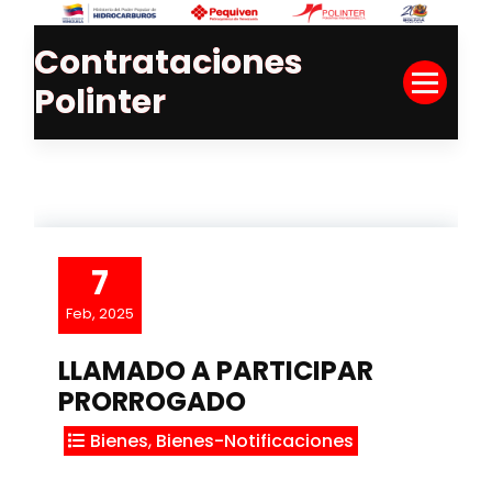
Skip
to
Contrataciones
Content
Polinter
7
Feb, 2025
LLAMADO A PARTICIPAR
PRORROGADO
Bienes
,
Bienes-Notificaciones