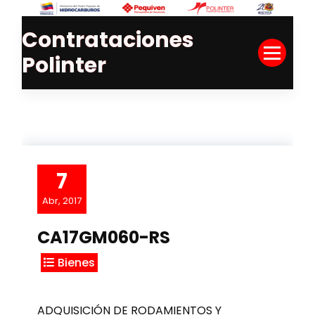
Skip
to
Contrataciones
Content
Polinter
7
Abr, 2017
CA17GM060-RS
Bienes
ADQUISICIÓN DE RODAMIENTOS Y